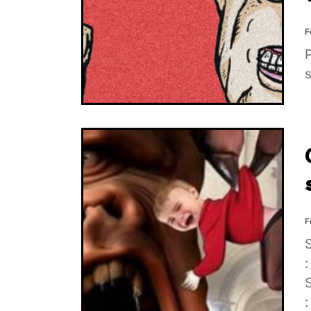
F
P
s
F
: