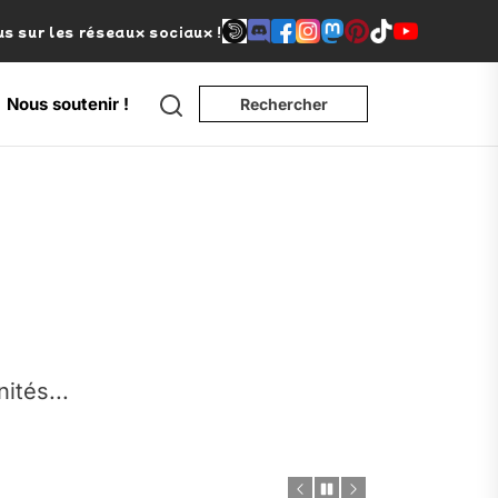
s sur les réseaux sociaux !
Search
Nous soutenir !
Rechercher
e
nités...