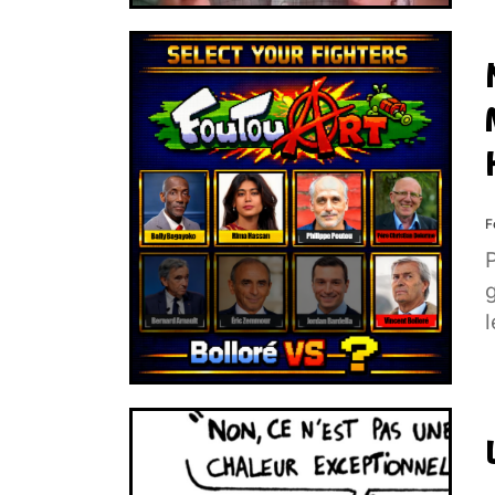
F
P
l