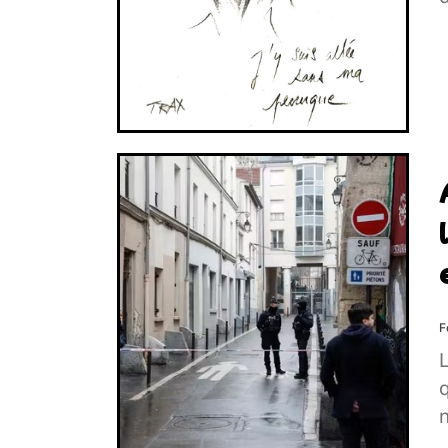
F
L
q
n