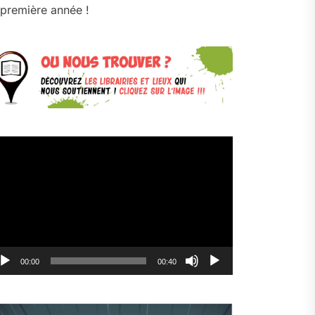
première année !
cteur
déo
00:00
00:40