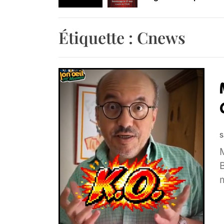
Retrouvez-nous au B
Étiquette :
Cnews
S
B