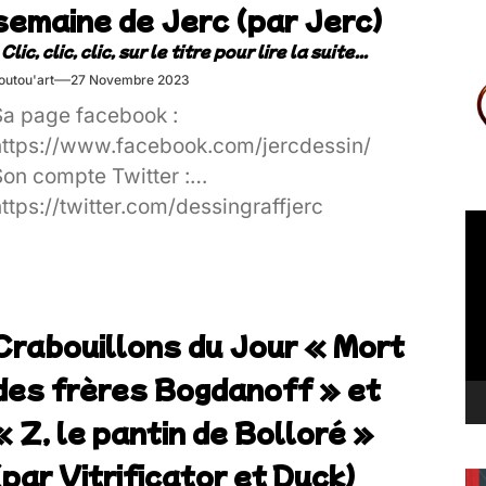
semaine de Jerc (par Jerc)
outou'art
27 Novembre 2023
Sa page facebook :
https://www.facebook.com/jercdessin/
Son compte Twitter :
ttps://twitter.com/dessingraffjerc
Le
vi
Crabouillons du Jour « Mort
des frères Bogdanoff » et
« Z, le pantin de Bolloré »
(par Vitrificator et Duck)