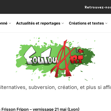
Retrouvez-nou
onné
Actualités et reportages
Créations et textes
 Frisson Fripon – vernissage 21 mai (Lyon)
os’Tock Festival – Samedi 18 juillet (Vaulx-en-Velin)
– Ŝtono, un livre réalisé par Michaël Moretti & Pierre Lacôt
emblement contre l’A412 à l’Établi (Haute-Savoie)
lternatives, subversion, création, et plus si affi
vre Montchat‑Lit – 7 juin 2026 (Lyon 3ᵉ)
 Frisson Fripon – vernissage 21 mai (Lyon)