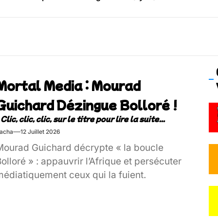
os’Tock Festival – Samedi 18 juillet (Vaulx-en-Velin)
Mortal Media : Mourad
Guichard Dézingue Bolloré !
acha
12 Juillet 2026
Mourad Guichard décrypte « la boucle
olloré » : appauvrir l’Afrique et persécuter
médiatiquement ceux qui la fuient.