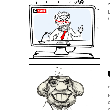
P
L
(
F
P