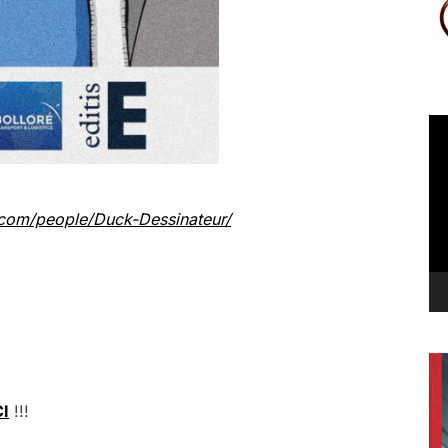
Le
vi
com/people/Duck-Dessinateur/
CI
!!!