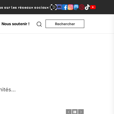
s sur les réseaux sociaux !
Search
Nous soutenir !
Rechercher
e
nités...