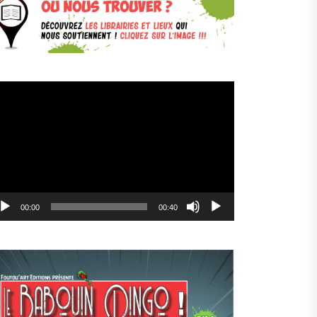
cteur
déo
00:00
00:40