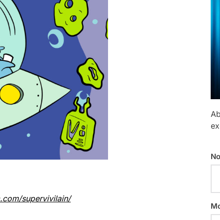
Ab
ex
No
.com/supervivilain/
Mo