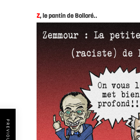
.
.
Z
, le pantin de Bolloré..