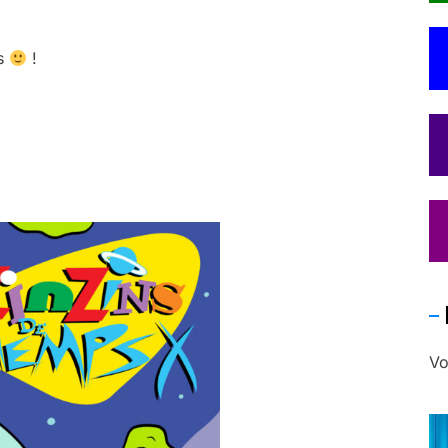
us
!
Vo