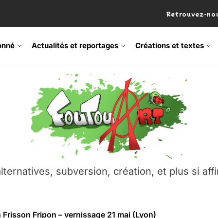
Retrouvez-nou
onné
Actualités et reportages
Créations et textes
 Frisson Fripon – vernissage 21 mai (Lyon)
os’Tock Festival – Samedi 18 juillet (Vaulx-en-Velin)
– Ŝtono, un livre réalisé par Michaël Moretti & Pierre Lacôt
emblement contre l’A412 à l’Établi (Haute-Savoie)
lternatives, subversion, création, et plus si affi
vre Montchat‑Lit – 7 juin 2026 (Lyon 3ᵉ)
 Frisson Fripon – vernissage 21 mai (Lyon)