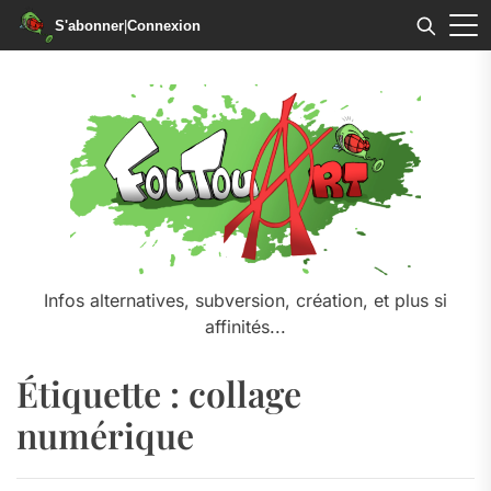
S'abonner
|
Connexion
Skip
to
the
content
Infos alternatives, subversion, création, et plus si
affinités...
Étiquette :
collage
numérique