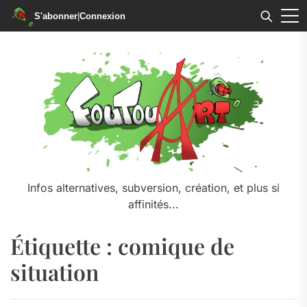
S'abonner
|
Connexion
Skip
to
the
content
Infos alternatives, subversion, création, et plus si
affinités...
Étiquette :
comique de
situation