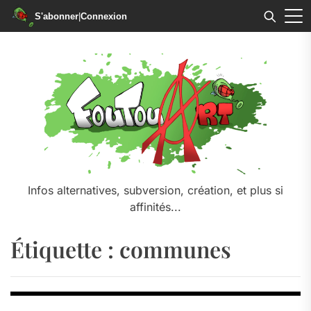
S'abonner
|
Connexion
Skip
to
the
content
Infos alternatives, subversion, création, et plus si
affinités...
Étiquette :
communes