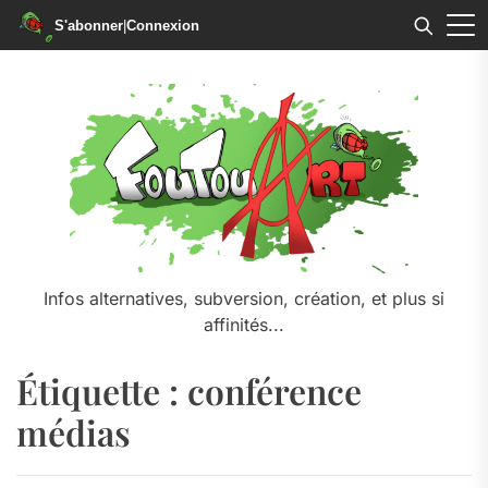
S'abonner
|
Connexion
Skip
to
the
content
Infos alternatives, subversion, création, et plus si
affinités...
Étiquette :
conférence
médias