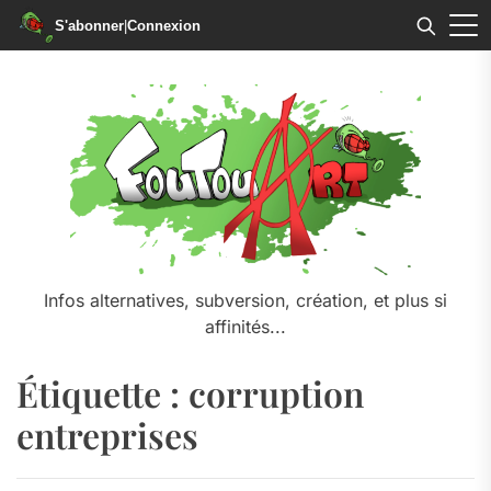
S'abonner
|
Connexion
Skip
to
the
content
Infos alternatives, subversion, création, et plus si
affinités...
Étiquette :
corruption
entreprises