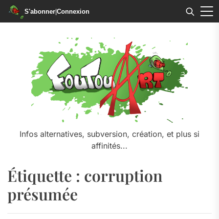
S'abonner
|
Connexion
Skip
to
the
content
Infos alternatives, subversion, création, et plus si
affinités...
Étiquette :
corruption
présumée