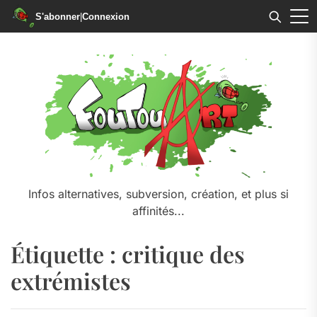
S'abonner
|
Connexion
Skip
to
the
content
Infos alternatives, subversion, création, et plus si
affinités...
Étiquette :
critique des
extrémistes