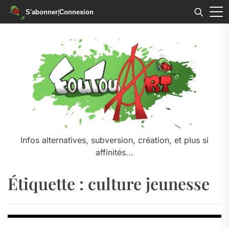
S'abonner
|
Connexion
Skip
to
the
content
Infos alternatives, subversion, création, et plus si
affinités...
Étiquette :
culture jeunesse