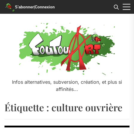
S'abonner
|
Connexion
Skip
to
the
content
Infos alternatives, subversion, création, et plus si
affinités...
Étiquette :
culture ouvrière