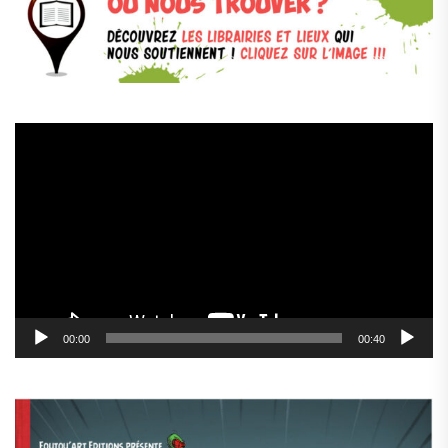
Lecteur
vidéo
00:00
00:40