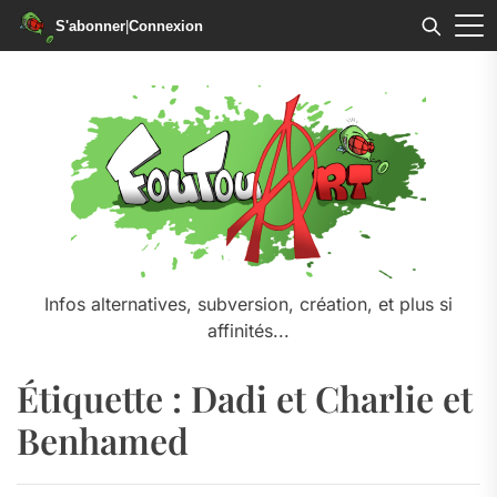
S'abonner
|
Connexion
Skip
to
the
content
Infos alternatives, subversion, création, et plus si
affinités...
Étiquette :
Dadi et Charlie et
Benhamed