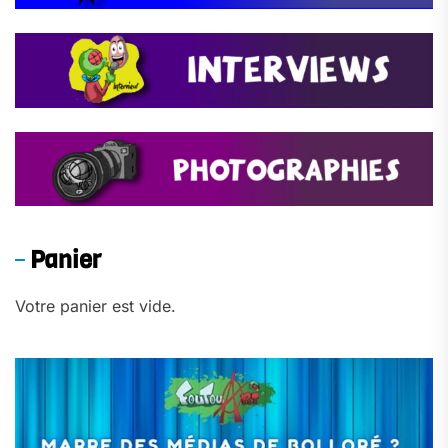
Panier
Votre panier est vide.