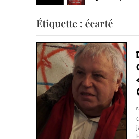
Retrouvez-nous au B
Étiquette :
écarté
F
G
j