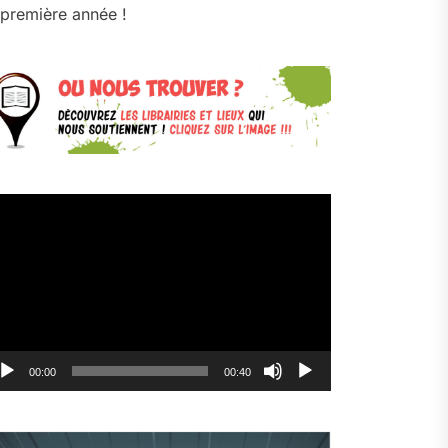
première année !
cteur
déo
00:00
00:40