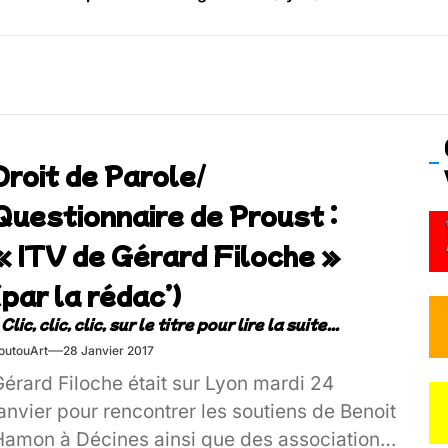
os’Tock Festival – Samedi 18 juillet (Vaulx-en-Velin)
Droit de Parole/
Questionnaire de Proust :
« ITV de Gérard Filoche »
(par la rédac’)
outouArt
28 Janvier 2017
érard Filoche était sur Lyon mardi 24
anvier pour rencontrer les soutiens de Benoit
Hamon à Décines ainsi que des associations