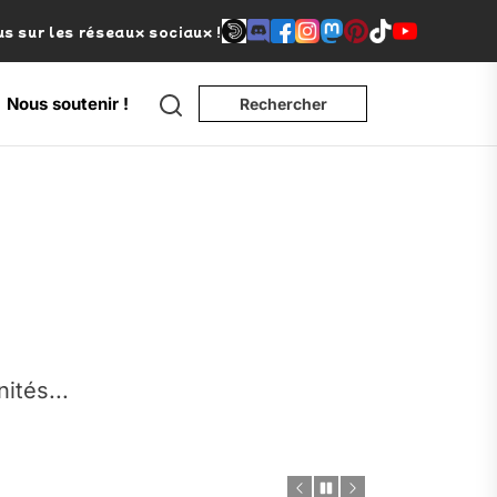
s sur les réseaux sociaux !
Search
Nous soutenir !
Rechercher
e
nités...