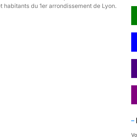
et habitants du 1er arrondissement de Lyon.
« Scandaleusement écarté » de la primaire
ocialiste « pour des raisons politiques »[..]
Vo