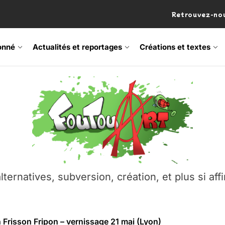
Retrouvez-nou
onné
Actualités et reportages
Créations et textes
 Frisson Fripon – vernissage 21 mai (Lyon)
os’Tock Festival – Samedi 18 juillet (Vaulx-en-Velin)
– Ŝtono, un livre réalisé par Michaël Moretti & Pierre Lacôt
emblement contre l’A412 à l’Établi (Haute-Savoie)
lternatives, subversion, création, et plus si affi
vre Montchat‑Lit – 7 juin 2026 (Lyon 3ᵉ)
 Frisson Fripon – vernissage 21 mai (Lyon)