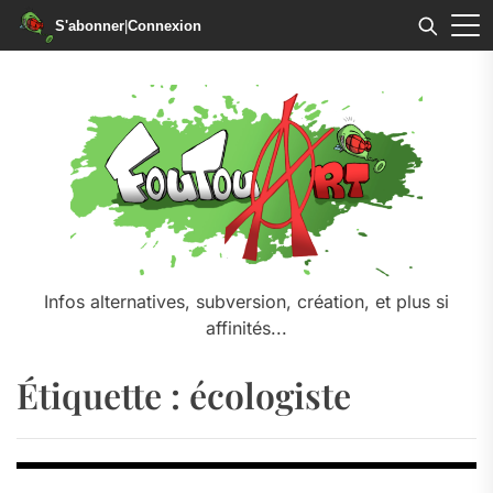
S'abonner
|
Connexion
Skip
to
the
content
Infos alternatives, subversion, création, et plus si
affinités...
Étiquette :
écologiste