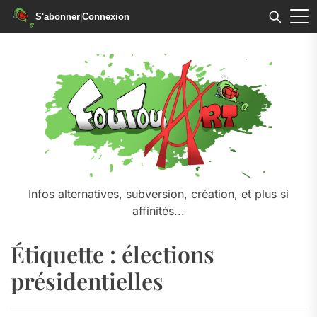
S'abonner
|
Connexion
Skip
to
the
content
Infos alternatives, subversion, création, et plus si
affinités...
Étiquette :
élections
présidentielles