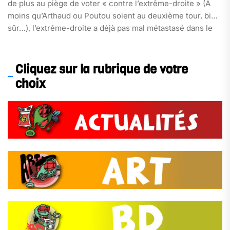
de plus au piège de voter « contre l’extrême-droite » (A
moins qu’Arthaud ou Poutou soient au deuxième tour, bien
sûr…), l’extrême-droite a déjà pas mal métastasé dans le
discours des politicien-ne-s « républicain-e-s », au point
que ce sont ses propres adversaires qui font sa
campagne, de nos jours. En tant que membre du
Cliquez sur la rubrique de votre
collectif[…]
choix