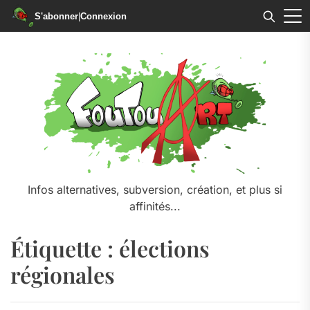
S'abonner
|
Connexion
Skip
to
the
content
Infos alternatives, subversion, création, et plus si
affinités...
Étiquette :
élections
régionales