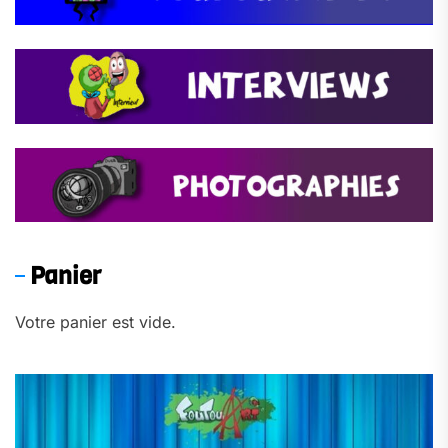
Panier
Votre panier est vide.