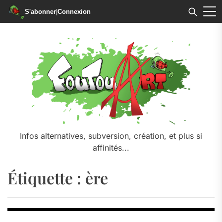
S'abonner
|
Connexion
Skip
to
the
content
Infos alternatives, subversion, création, et plus si
affinités...
Étiquette :
ère