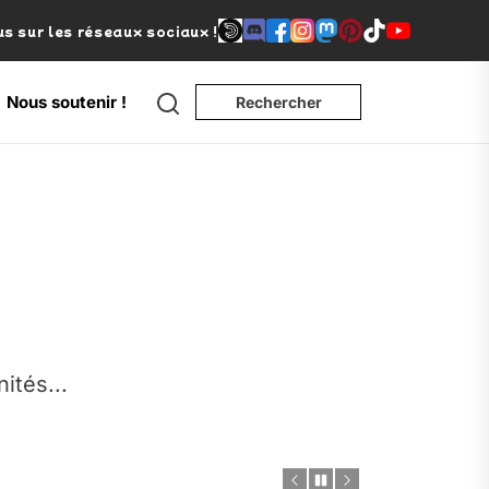
s sur les réseaux sociaux !
Search
Nous soutenir !
Rechercher
e
nités...