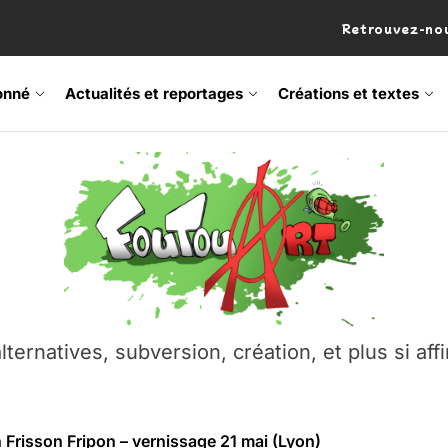
Retrouvez-nou
onné
Actualités et reportages
Créations et textes
 Frisson Fripon – vernissage 21 mai (Lyon)
os’Tock Festival – Samedi 18 juillet (Vaulx-en-Velin)
– Ŝtono, un livre réalisé par Michaël Moretti & Pierre Lacôt
emblement contre l’A412 à l’Établi (Haute-Savoie)
lternatives, subversion, création, et plus si affi
vre Montchat‑Lit – 7 juin 2026 (Lyon 3ᵉ)
 Frisson Fripon – vernissage 21 mai (Lyon)