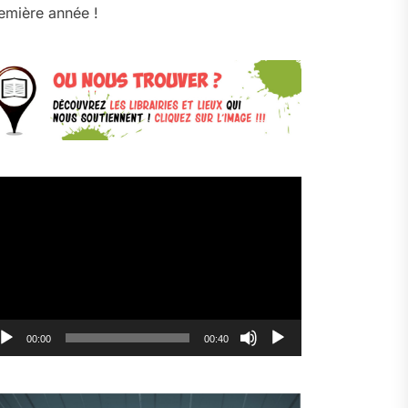
emière année !
cteur
déo
00:00
00:40