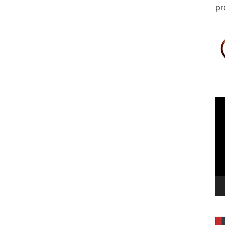
pr
Le
vi