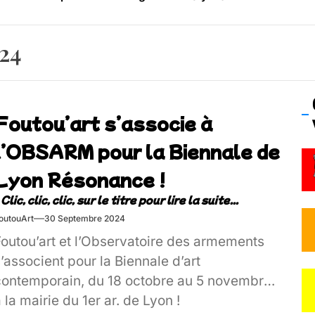
os’Tock Festival – Samedi 18 juillet (Vaulx-en-Velin)
24
Foutou’art s’associe à
l’OBSARM pour la Biennale de
Lyon Résonance !
outouArt
30 Septembre 2024
Foutou’art et l’Observatoire des armements
’associent pour la Biennale d’art
contemporain, du 18 octobre au 5 novembre,
 la mairie du 1er ar. de Lyon !