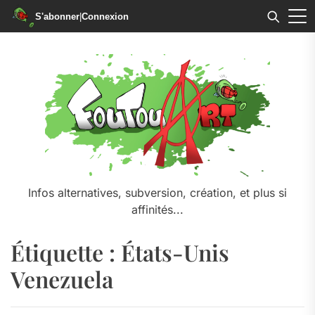
S'abonner
|
Connexion
Skip
to
the
content
Infos alternatives, subversion, création, et plus si
affinités...
Étiquette :
États-Unis
Venezuela