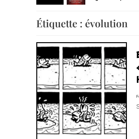
Retrouvez-nous au B
Étiquette :
évolution
F