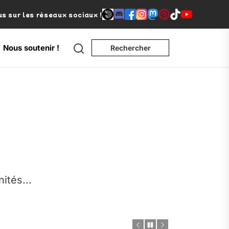
s sur les réseaux sociaux !
Search
Nous soutenir !
Rechercher
e
nités...