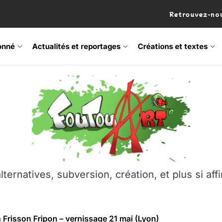
Retrouvez-nou
onné
Actualités et reportages
Créations et textes
 Frisson Fripon – vernissage 21 mai (Lyon)
os’Tock Festival – Samedi 18 juillet (Vaulx-en-Velin)
– Ŝtono, un livre réalisé par Michaël Moretti & Pierre Lacôt
emblement contre l’A412 à l’Établi (Haute-Savoie)
lternatives, subversion, création, et plus si affi
vre Montchat‑Lit – 7 juin 2026 (Lyon 3ᵉ)
 Frisson Fripon – vernissage 21 mai (Lyon)