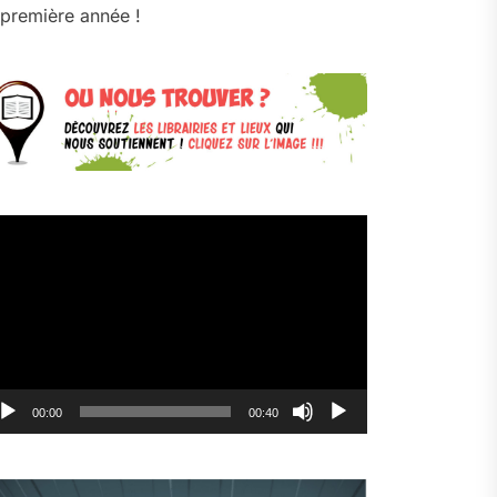
première année !
cteur
déo
00:00
00:40