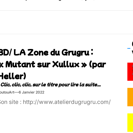
os’Tock Festival – Samedi 18 juillet (Vaulx-en-Velin)
BD/ LA Zone du Grugru :
« Mutant sur Xullux » (par
Heller)
outouArt
6 Janvier 2022
Son site : http://www.atelierdugrugru.com/