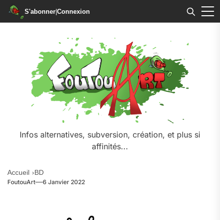
S'abonner
|
Connexion
Skip
to
the
content
Infos alternatives, subversion, création, et plus si
affinités...
Accueil
BD
FoutouArt
6 Janvier 2022
.