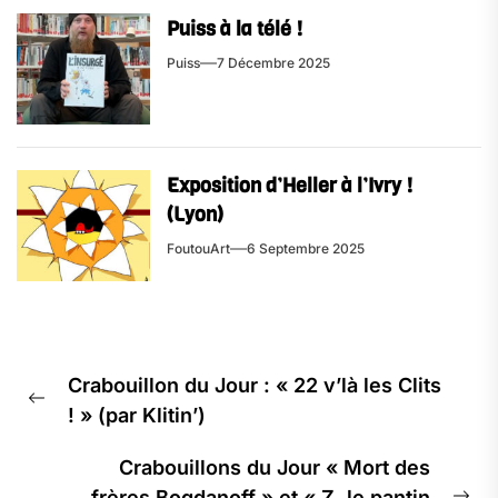
Puiss à la télé !
Puiss
7 Décembre 2025
Exposition d’Heller à l’Ivry !
(Lyon)
FoutouArt
6 Septembre 2025
Navigation
Crabouillon du Jour : « 22 v’là les Clits
de
Previous
! » (par Klitin’)
l’article
post:
Crabouillons du Jour « Mort des
frères Bogdanoff » et « Z, le pantin