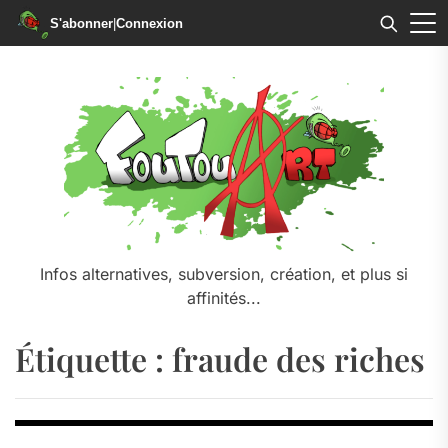
S'abonner
|
Connexion
Skip
to
the
content
Infos alternatives, subversion, création, et plus si
affinités...
Étiquette :
fraude des riches