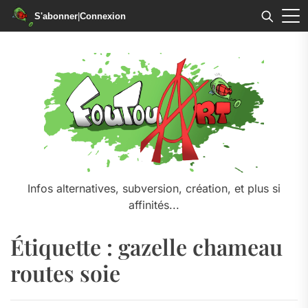
S'abonner
|
Connexion
Skip
to
the
content
Infos alternatives, subversion, création, et plus si
affinités...
Étiquette :
gazelle chameau
routes soie