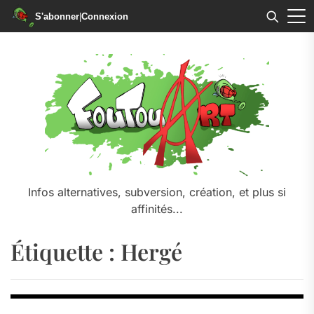
S'abonner
|
Connexion
Skip
to
the
content
Infos alternatives, subversion, création, et plus si
affinités...
Étiquette :
Hergé