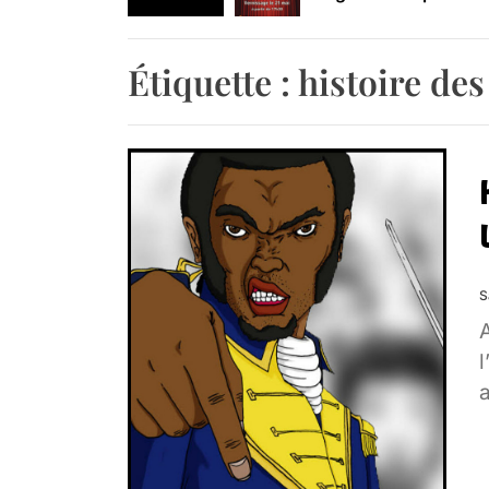
Retrouvez-nous au B
Étiquette :
histoire des
S
A
a