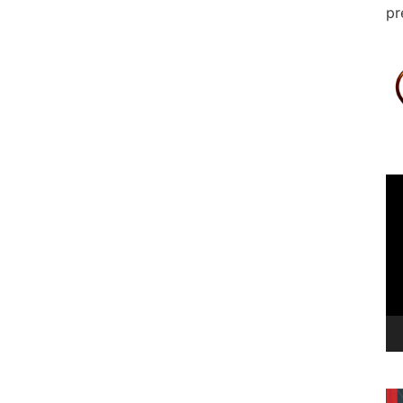
pr
Le
vi