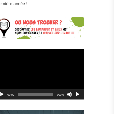
emière année !
cteur
déo
00:00
00:40