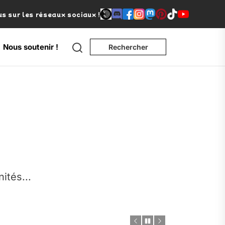
s sur les réseaux sociaux !
Search
Nous soutenir !
Rechercher
e
nités...