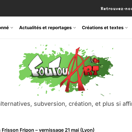
Retrouvez-nou
onné
Actualités et reportages
Créations et textes
 Frisson Fripon – vernissage 21 mai (Lyon)
os’Tock Festival – Samedi 18 juillet (Vaulx-en-Velin)
– Ŝtono, un livre réalisé par Michaël Moretti & Pierre Lacôt
emblement contre l’A412 à l’Établi (Haute-Savoie)
lternatives, subversion, création, et plus si affi
vre Montchat‑Lit – 7 juin 2026 (Lyon 3ᵉ)
 Frisson Fripon – vernissage 21 mai (Lyon)