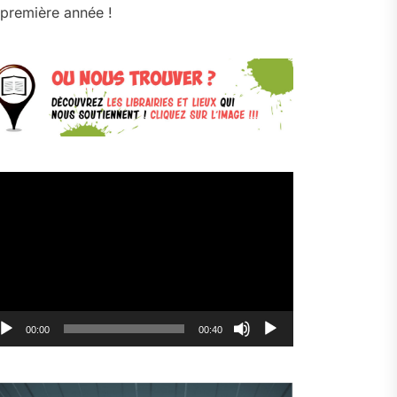
première année !
cteur
déo
00:00
00:40