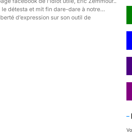
age facebook de l’idiot utile, Eric Zemmour..
l le détesta et mit fin dare-dare à notre
iberté d’expression sur son outil de
propagande fasciste..
Vo