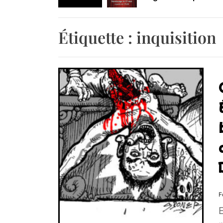
Retrouvez-nous au B
Étiquette :
inquisition
F
E