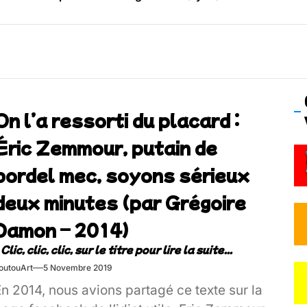
os’Tock Festival – Samedi 18 juillet (Vaulx-en-Velin)
On l’a ressorti du placard :
Éric Zemmour, putain de
bordel mec, soyons sérieux
deux minutes (par Grégoire
Damon – 2014)
outouArt
5 Novembre 2019
n 2014, nous avions partagé ce texte sur la