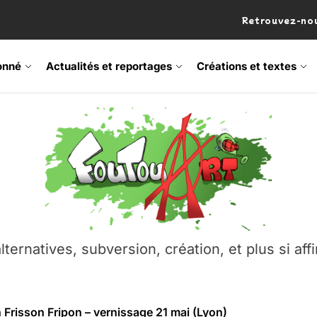
Retrouvez-nou
onné
Actualités et reportages
Créations et textes
 Frisson Fripon – vernissage 21 mai (Lyon)
os’Tock Festival – Samedi 18 juillet (Vaulx-en-Velin)
– Ŝtono, un livre réalisé par Michaël Moretti & Pierre Lacôt
emblement contre l’A412 à l’Établi (Haute-Savoie)
lternatives, subversion, création, et plus si affi
vre Montchat‑Lit – 7 juin 2026 (Lyon 3ᵉ)
 Frisson Fripon – vernissage 21 mai (Lyon)