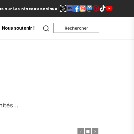
s sur les réseaux sociaux !
Search
Nous soutenir !
Rechercher
e
nités...