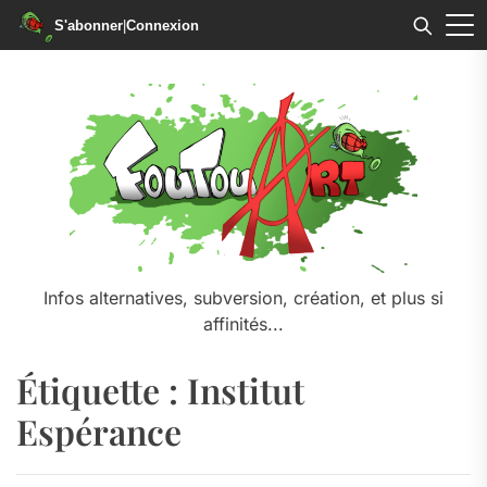
S'abonner
|
Connexion
Skip
to
the
content
Infos alternatives, subversion, création, et plus si
affinités...
Étiquette :
Institut
Espérance