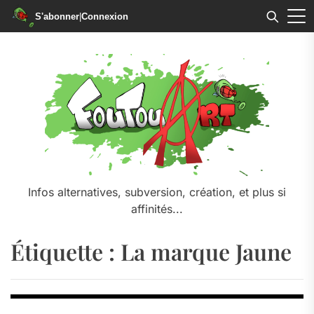
S'abonner
|
Connexion
Skip
to
the
content
Infos alternatives, subversion, création, et plus si
affinités...
Étiquette :
La marque Jaune