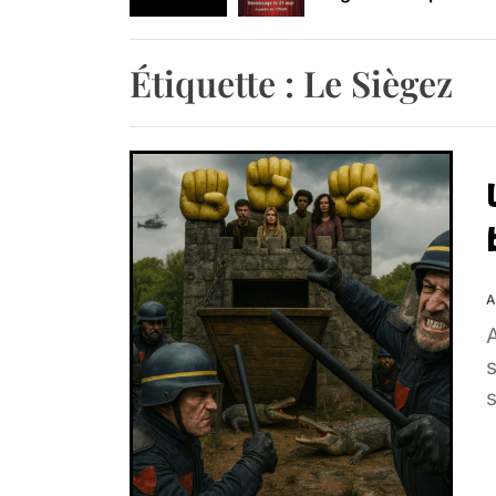
Retrouvez-nous au B
Étiquette :
Le Siègez
A
A
s
s