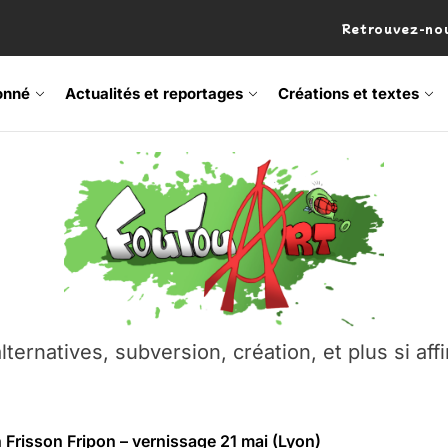
Retrouvez-nou
onné
Actualités et reportages
Créations et textes
 Frisson Fripon – vernissage 21 mai (Lyon)
os’Tock Festival – Samedi 18 juillet (Vaulx-en-Velin)
– Ŝtono, un livre réalisé par Michaël Moretti & Pierre Lacôt
emblement contre l’A412 à l’Établi (Haute-Savoie)
lternatives, subversion, création, et plus si affi
vre Montchat‑Lit – 7 juin 2026 (Lyon 3ᵉ)
 Frisson Fripon – vernissage 21 mai (Lyon)