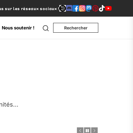
s sur les réseaux sociaux !
Search
Nous soutenir !
Rechercher
e
nités...