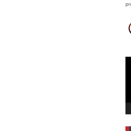
pr
Le
vi