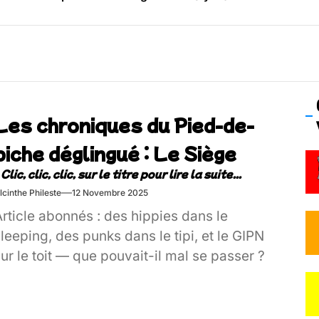
os’Tock Festival – Samedi 18 juillet (Vaulx-en-Velin)
Les chroniques du Pied-de-
biche déglingué​ : Le Siège
lcinthe Phileste
12 Novembre 2025
rticle abonnés : des hippies dans le
leeping, des punks dans le tipi, et le GIPN
ur le toit — que pouvait-il mal se passer ?