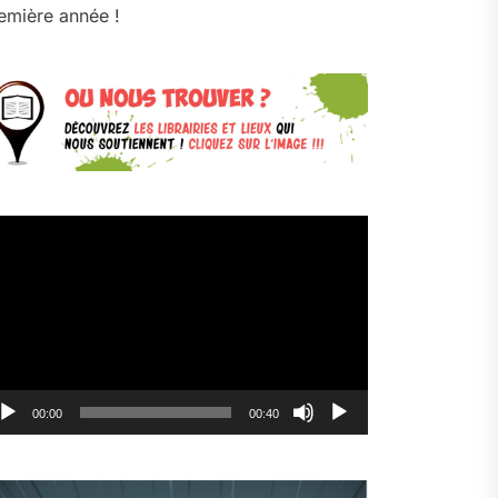
emière année !
cteur
déo
00:00
00:40