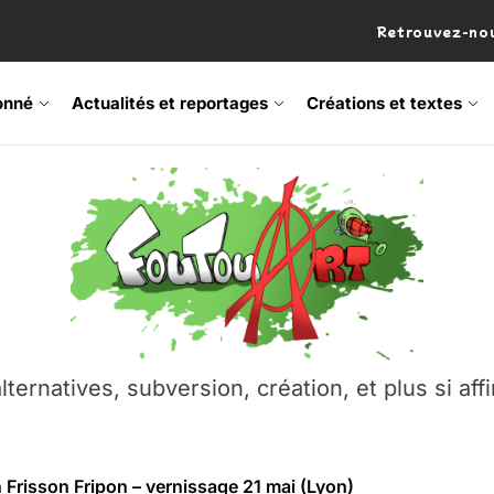
Retrouvez-nou
onné
Actualités et reportages
Créations et textes
 Frisson Fripon – vernissage 21 mai (Lyon)
os’Tock Festival – Samedi 18 juillet (Vaulx-en-Velin)
– Ŝtono, un livre réalisé par Michaël Moretti & Pierre Lacôt
emblement contre l’A412 à l’Établi (Haute-Savoie)
lternatives, subversion, création, et plus si affi
vre Montchat‑Lit – 7 juin 2026 (Lyon 3ᵉ)
 Frisson Fripon – vernissage 21 mai (Lyon)