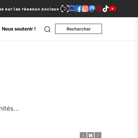
s sur les réseaux sociaux !
Search
Nous soutenir !
Rechercher
e
nités...