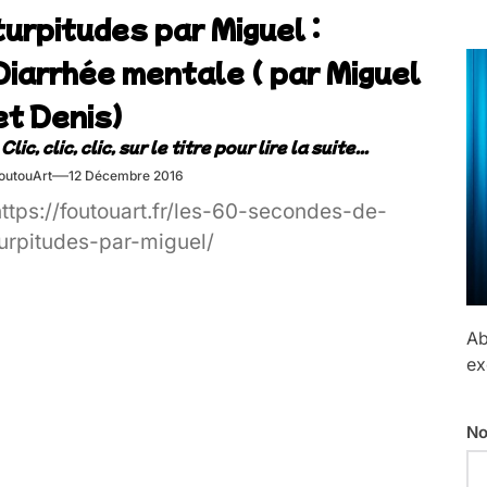
turpitudes par Miguel :
Diarrhée mentale ( par Miguel
et Denis)
outouArt
12 Décembre 2016
https://foutouart.fr/les-60-secondes-de-
turpitudes-par-miguel/
Ab
ex
No