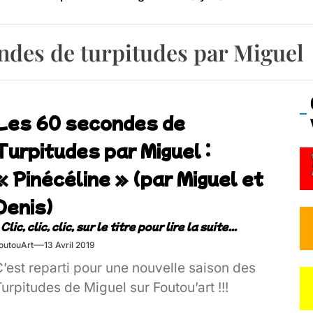
os’Tock Festival – Samedi 18 juillet (Vaulx-en-Velin)
ndes de turpitudes par Miguel
Les 60 secondes de
Turpitudes par Miguel :
« Pinécéline » (par Miguel et
Denis)
outouArt
13 Avril 2019
’est reparti pour une nouvelle saison des
urpitudes de Miguel sur Foutou’art !!!