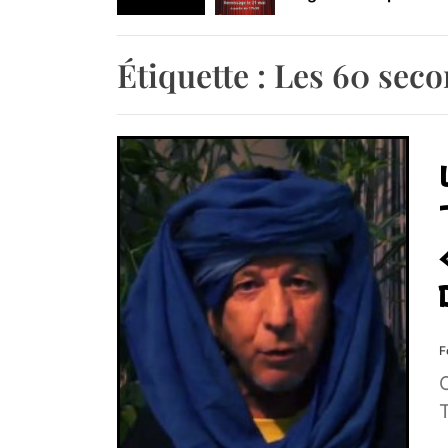
Retrouvez-nous au B
Étiquette :
Les 60 seco
F
C
T