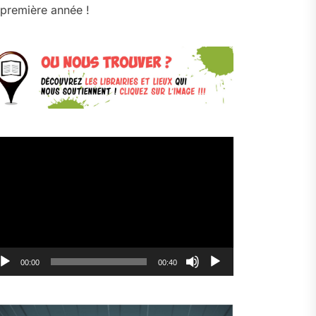
première année !
cteur
déo
00:00
00:40