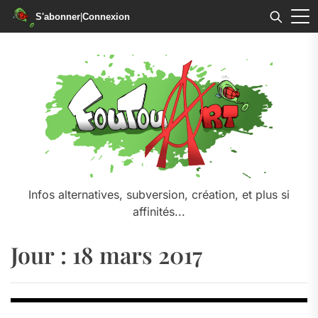
S'abonner
|
Connexion
Skip
to
the
content
Infos alternatives, subversion, création, et plus si
affinités...
Jour :
18 mars 2017