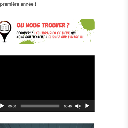
première année !
cteur
déo
00:00
00:40