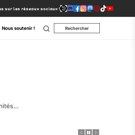
s sur les réseaux sociaux !
Search
Nous soutenir !
Rechercher
e
nités...