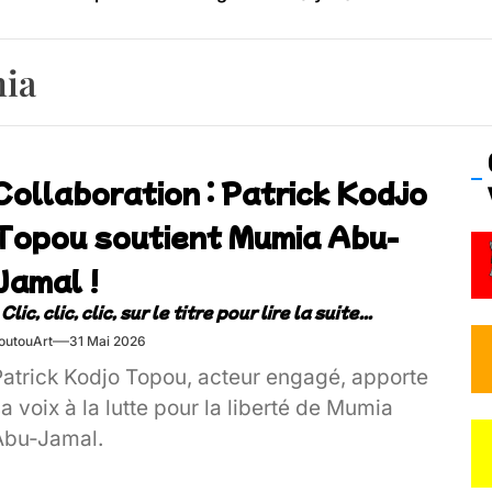
os’Tock Festival – Samedi 18 juillet (Vaulx-en-Velin)
mia
Collaboration : Patrick Kodjo
Topou soutient Mumia Abu-
Jamal !
outouArt
31 Mai 2026
Patrick Kodjo Topou, acteur engagé, apporte
a voix à la lutte pour la liberté de Mumia
Abu-Jamal.