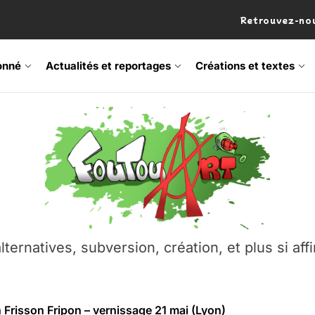
Retrouvez-nou
onné
Actualités et reportages
Créations et textes
 Frisson Fripon – vernissage 21 mai (Lyon)
os’Tock Festival – Samedi 18 juillet (Vaulx-en-Velin)
– Ŝtono, un livre réalisé par Michaël Moretti & Pierre Lacôt
emblement contre l’A412 à l’Établi (Haute-Savoie)
lternatives, subversion, création, et plus si affi
vre Montchat‑Lit – 7 juin 2026 (Lyon 3ᵉ)
 Frisson Fripon – vernissage 21 mai (Lyon)