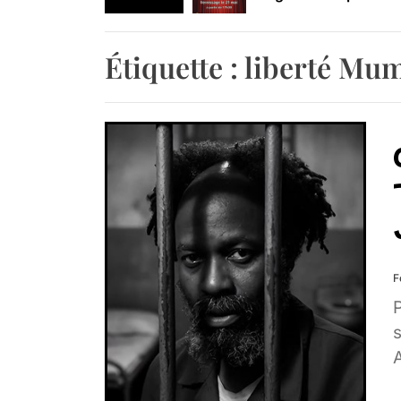
Retrouvez-nous au B
Étiquette :
liberté Mu
F
s