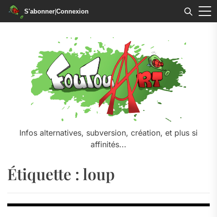
S'abonner
|
Connexion
Skip
to
the
content
Infos alternatives, subversion, création, et plus si
affinités...
Étiquette :
loup