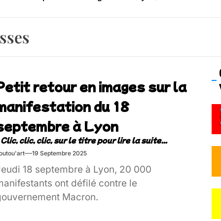
os’Tock Festival – Samedi 18 juillet (Vaulx-en-Velin)
asses
Petit retour en images sur la
manifestation du 18
septembre à Lyon
outou'art
19 Septembre 2025
Jeudi 18 septembre à Lyon, 20 000
anifestants ont défilé contre le
gouvernement Macron.