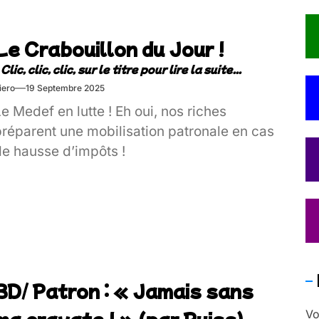
Le Crabouillon du Jour !
iero
19 Septembre 2025
e Medef en lutte ! Eh oui, nos riches
préparent une mobilisation patronale en cas
de hausse d’impôts !
BD/ Patron : « Jamais sans
ma cravate ! » (par Puiss)
Vo