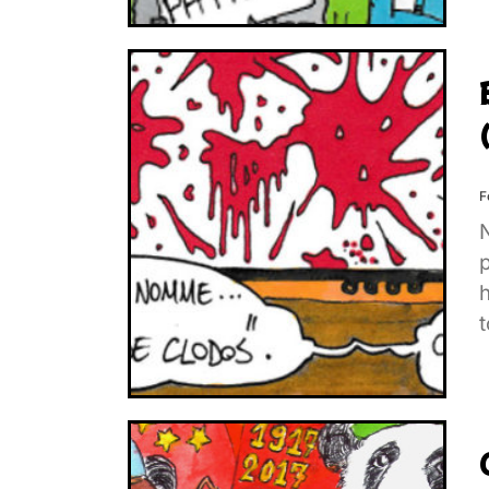
F
N
p
t
c
p
c
u
j