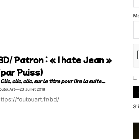
Mo
BD/ Patron : « I hate Jean »
(par Puiss)
outouArt
23 Juillet 2018
ttps://foutouart.fr/bd/
S'