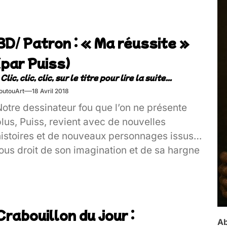
BD/ Patron : « Ma réussite »
(par Puiss)
outouArt
18 Avril 2018
otre dessinateur fou que l’on ne présente
lus, Puiss, revient avec de nouvelles
histoires et de nouveaux personnages issus
ous droit de son imagination et de sa hargne
ontre la connerie humaine ! Après s’en être
ris aux cathos et à la famille de beauf’s,
’est au tour du grand capital de se prendre
ne claque ! Foutou’art accueille avec de la
Crabouillon du jour :
oie et de la bonne humeur la nouvelle série
Ab