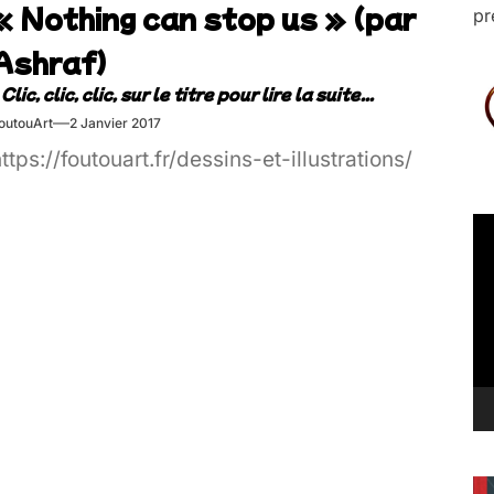
« Nothing can stop us » (par
pr
D intitulée « Patron » !!!
Ashraf)
outouArt
2 Janvier 2017
ttps://foutouart.fr/dessins-et-illustrations/
Le
vi