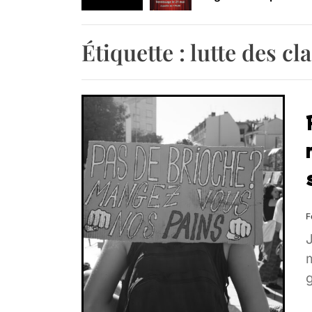
Retrouvez-nous au B
Étiquette :
lutte des cl
F
m