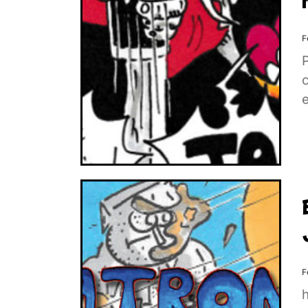
F
c
e
F
h