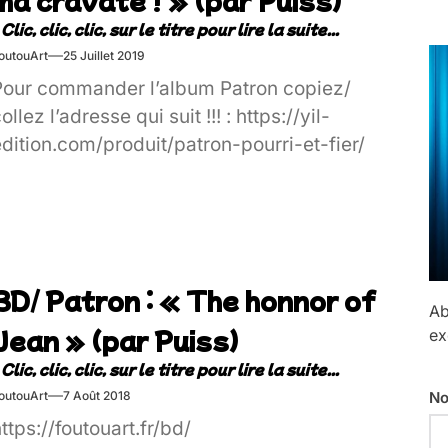
outouArt
25 Juillet 2019
Pour commander l’album Patron copiez/
ollez l’adresse qui suit !!! : https://yil-
dition.com/produit/patron-pourri-et-fier/
BD/ Patron : « The honnor of
Ab
Jean » (par Puiss)
ex
No
outouArt
7 Août 2018
ttps://foutouart.fr/bd/