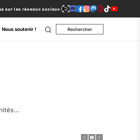
s sur les réseaux sociaux !
Search
Nous soutenir !
Rechercher
e
nités...