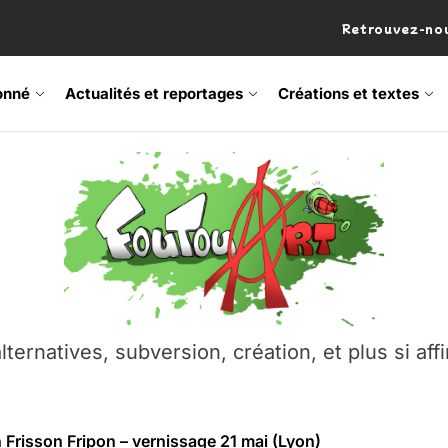
Retrouvez-nou
onné
Actualités et reportages
Créations et textes
 Frisson Fripon – vernissage 21 mai (Lyon)
os’Tock Festival – Samedi 18 juillet (Vaulx-en-Velin)
– Ŝtono, un livre réalisé par Michaël Moretti & Pierre Lacôt
emblement contre l’A412 à l’Établi (Haute-Savoie)
lternatives, subversion, création, et plus si affi
vre Montchat‑Lit – 7 juin 2026 (Lyon 3ᵉ)
 Frisson Fripon – vernissage 21 mai (Lyon)