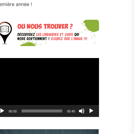
emière année !
cteur
déo
00:00
00:40