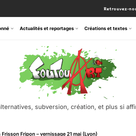
Retrouvez-nou
onné
Actualités et reportages
Créations et textes
 Frisson Fripon – vernissage 21 mai (Lyon)
os’Tock Festival – Samedi 18 juillet (Vaulx-en-Velin)
– Ŝtono, un livre réalisé par Michaël Moretti & Pierre Lacôt
emblement contre l’A412 à l’Établi (Haute-Savoie)
lternatives, subversion, création, et plus si affi
vre Montchat‑Lit – 7 juin 2026 (Lyon 3ᵉ)
 Frisson Fripon – vernissage 21 mai (Lyon)