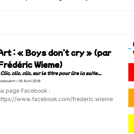
os’Tock Festival – Samedi 18 juillet (Vaulx-en-Velin)
Art : « Boys don’t cry » (par
Frédéric Wieme)
outouArt
18 Avril 2018
Sa page Facebook :
https://www.facebook.com/frederic.wieme