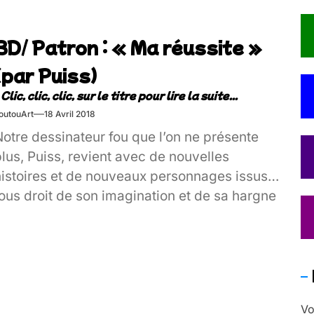
BD/ Patron : « Ma réussite »
(par Puiss)
outouArt
18 Avril 2018
otre dessinateur fou que l’on ne présente
lus, Puiss, revient avec de nouvelles
histoires et de nouveaux personnages issus
ous droit de son imagination et de sa hargne
ontre la connerie humaine ! Après s’en être
ris aux cathos et à la famille de beauf’s,
’est au tour du grand capital de se prendre
ne claque ! Foutou’art accueille avec de la
oie et de la bonne humeur la nouvelle série
Vo
D intitulée « Patron » !!!