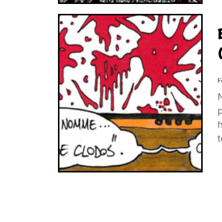
F
N
p
t
c
p
c
u
j
B