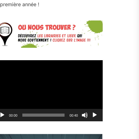
première année !
cteur
déo
00:00
00:40