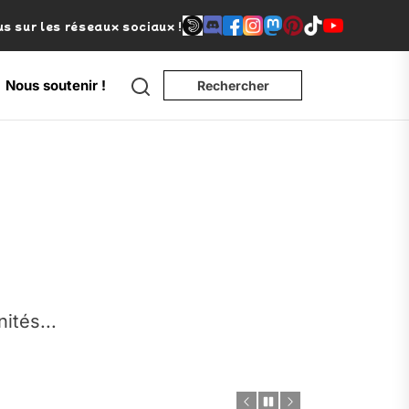
s sur les réseaux sociaux !
Search
Nous soutenir !
Rechercher
e
nités...