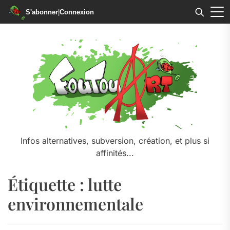
S'abonner
|
Connexion
Skip
to
the
content
Infos alternatives, subversion, création, et plus si
affinités...
Étiquette :
lutte
environnementale