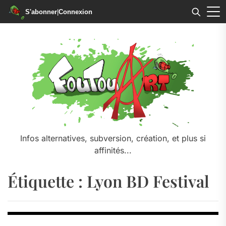
S'abonner
|
Connexion
Skip
to
the
content
Infos alternatives, subversion, création, et plus si
affinités...
Étiquette :
Lyon BD Festival