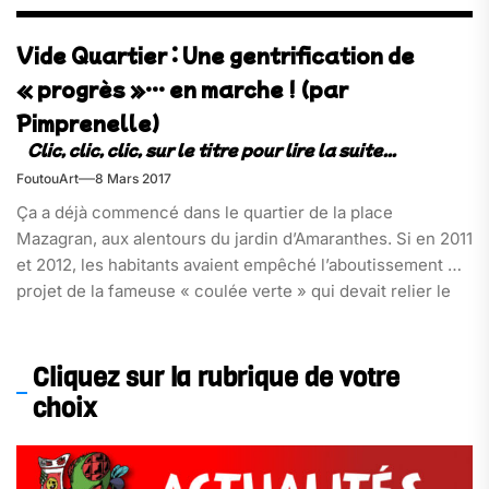
Vide Quartier : Une gentrification de
« progrès »… en marche ! (par
Pimprenelle)
FoutouArt
8 Mars 2017
Ça a déjà commencé dans le quartier de la place
Mazagran, aux alentours du jardin d’Amaranthes. Si en 2011
et 2012, les habitants avaient empêché l’aboutissement du
projet de la fameuse « coulée verte » qui devait relier le
quartier aux Berges du Rhône, la gentrification s’y
poursuit cependant tranquillement. De partout, fleurissent
de beaux magasins de[…]
Cliquez sur la rubrique de votre
choix