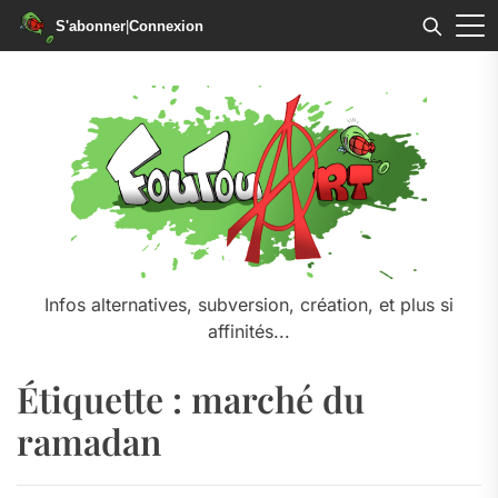
S'abonner
|
Connexion
Skip
to
the
content
Infos alternatives, subversion, création, et plus si
affinités...
Étiquette :
marché du
ramadan