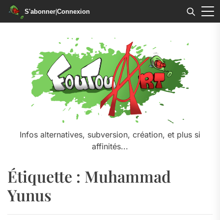
S'abonner
|
Connexion
Skip
to
the
content
Infos alternatives, subversion, création, et plus si
affinités...
Étiquette :
Muhammad
Yunus