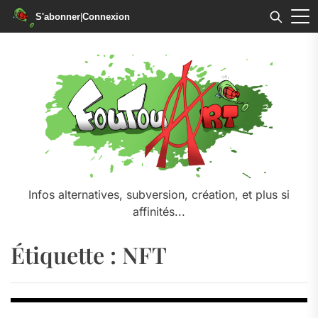
S'abonner
|
Connexion
Skip
to
the
content
Infos alternatives, subversion, création, et plus si
affinités...
Étiquette :
NFT