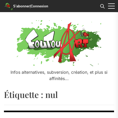
S'abonner
|
Connexion
Skip
to
the
content
Infos alternatives, subversion, création, et plus si
affinités...
Étiquette :
nul