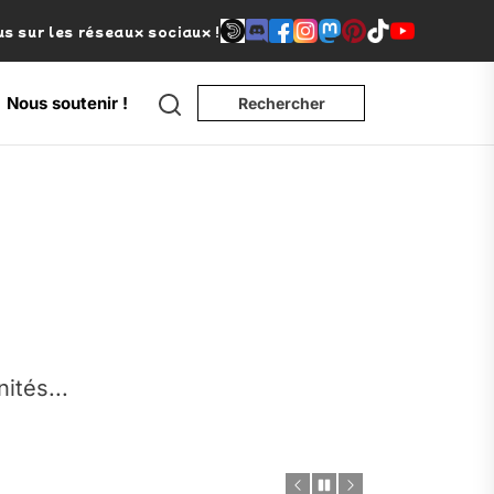
s sur les réseaux sociaux !
Search
Nous soutenir !
Rechercher
e
nités...