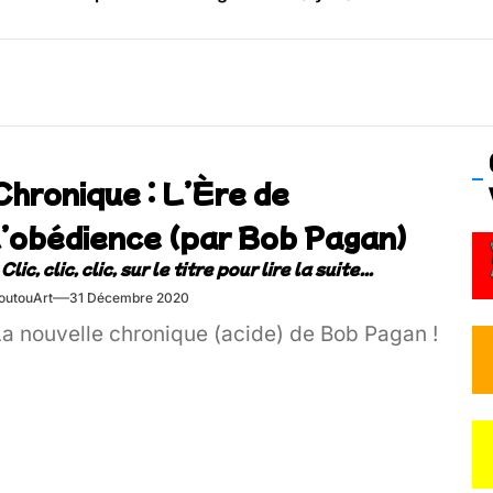
os’Tock Festival – Samedi 18 juillet (Vaulx-en-Velin)
Chronique : L’Ère de
l’obédience (par Bob Pagan)
outouArt
31 Décembre 2020
La nouvelle chronique (acide) de Bob Pagan !