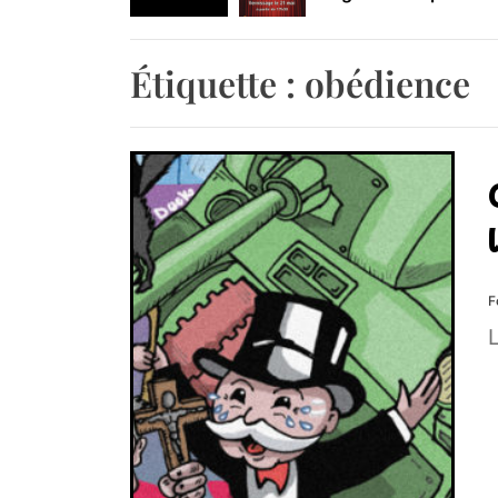
Retrouvez-nous au B
Étiquette :
obédience
F