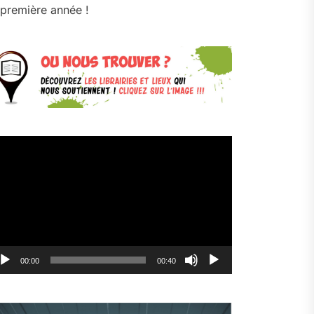
première année !
cteur
déo
00:00
00:40