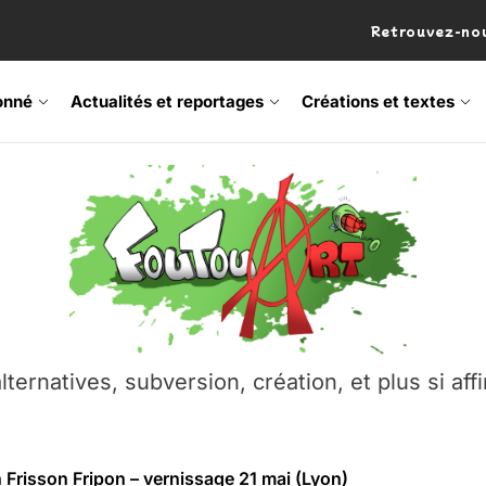
Retrouvez-nou
onné
Actualités et reportages
Créations et textes
 Frisson Fripon – vernissage 21 mai (Lyon)
os’Tock Festival – Samedi 18 juillet (Vaulx-en-Velin)
– Ŝtono, un livre réalisé par Michaël Moretti & Pierre Lacôt
emblement contre l’A412 à l’Établi (Haute-Savoie)
lternatives, subversion, création, et plus si affi
vre Montchat‑Lit – 7 juin 2026 (Lyon 3ᵉ)
 Frisson Fripon – vernissage 21 mai (Lyon)