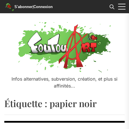
S'abonner
|
Connexion
Skip
to
the
content
Infos alternatives, subversion, création, et plus si
affinités...
Étiquette :
papier noir