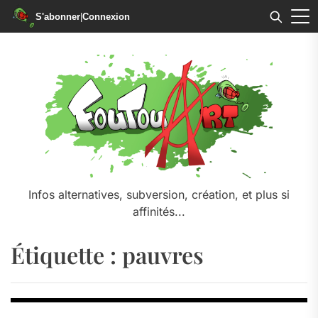
S'abonner
|
Connexion
Skip
to
the
content
Infos alternatives, subversion, création, et plus si
affinités...
Étiquette :
pauvres