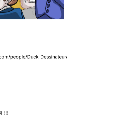
com/people/Duck-Dessinateur/
CI
!!!