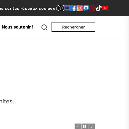
s sur les réseaux sociaux !
Search
Nous soutenir !
Rechercher
e
nités...