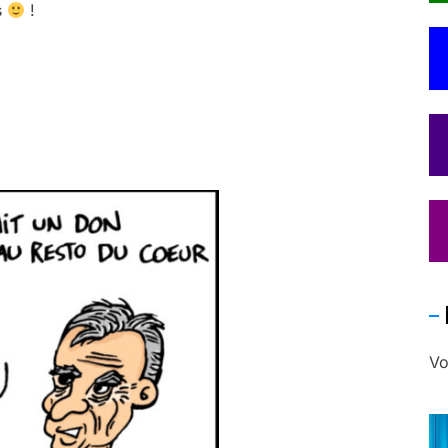
s
!
Vo