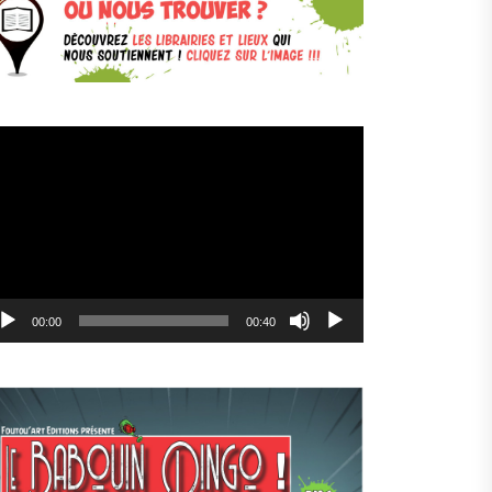
cteur
déo
00:00
00:40