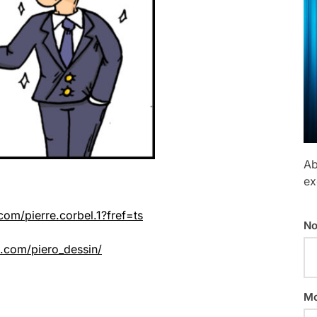
Ab
ex
om/pierre.corbel.1?fref=ts
No
.com/piero_dessin/
Mo