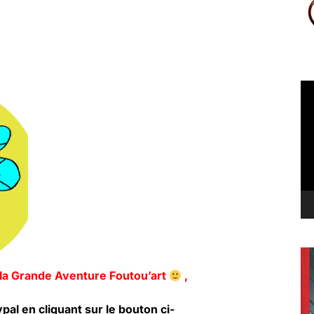
Le
vi
la Grande Aventure Foutou’art
,
pal en cliquant sur le bouton ci-