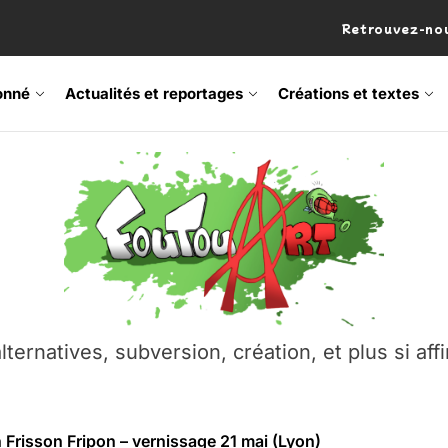
Retrouvez-nou
onné
Actualités et reportages
Créations et textes
 Frisson Fripon – vernissage 21 mai (Lyon)
os’Tock Festival – Samedi 18 juillet (Vaulx-en-Velin)
– Ŝtono, un livre réalisé par Michaël Moretti & Pierre Lacôt
emblement contre l’A412 à l’Établi (Haute-Savoie)
lternatives, subversion, création, et plus si affi
vre Montchat‑Lit – 7 juin 2026 (Lyon 3ᵉ)
 Frisson Fripon – vernissage 21 mai (Lyon)