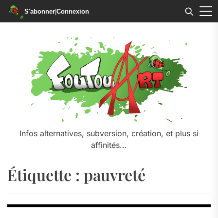
S'abonner
|
Connexion
Skip
to
the
content
Infos alternatives, subversion, création, et plus si
affinités...
Étiquette :
pauvreté