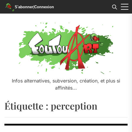
S'abonner
|
Connexion
Skip
to
the
content
Infos alternatives, subversion, création, et plus si
affinités...
Étiquette :
perception