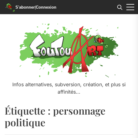
S'abonner
|
Connexion
Skip
to
the
content
Infos alternatives, subversion, création, et plus si
affinités...
Étiquette :
personnage
politique