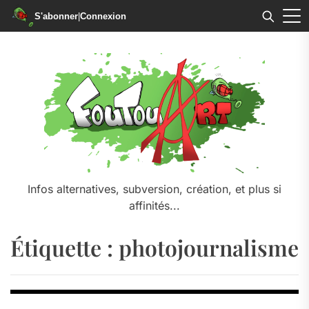
S'abonner
|
Connexion
Skip
to
the
content
Infos alternatives, subversion, création, et plus si
affinités...
Étiquette :
photojournalisme