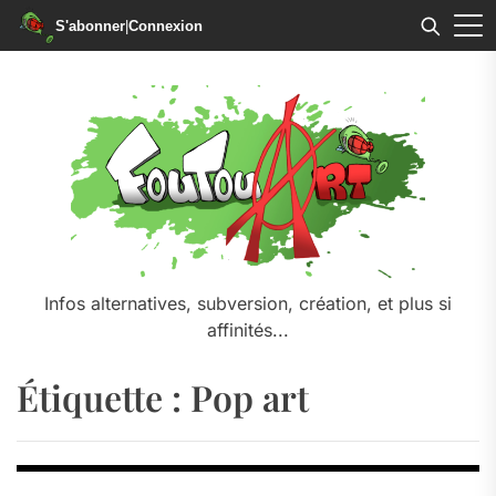
S'abonner
|
Connexion
Skip
to
the
content
Infos alternatives, subversion, création, et plus si
affinités...
Étiquette :
Pop art